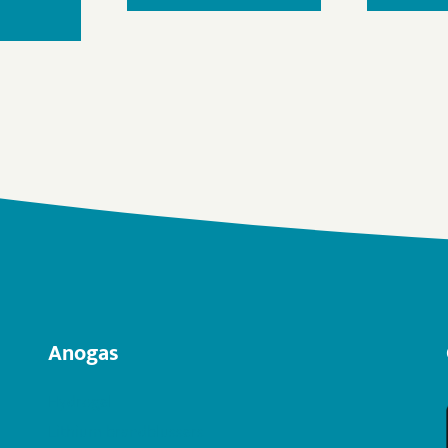
Anogas
Hydrogel
Lithium brandblussers