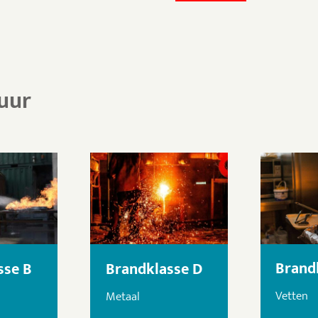
uur
Brand
sse B
Brandklasse D
Vetten
Metaal