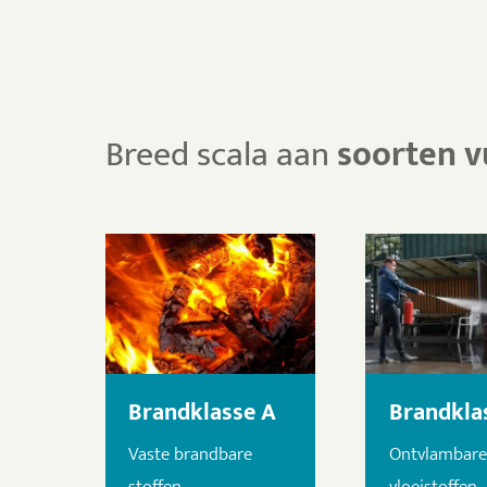
Breed scala aan
soorten v
Brandklasse A
Brandkla
Vaste brandbare
Ontvlambare
stoffen
vloeistoffen