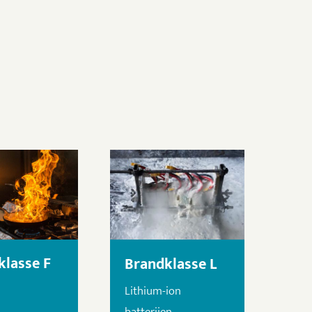
klasse F
Brandklasse L
Lithium-ion
batterijen