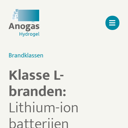
Ga
naar
inhoud
Brandklassen
Klasse L-
branden:
Lithium-ion
batterijen