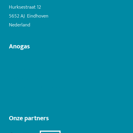
Hurksestraat 12
5652 AJ Eindhoven
Nederland
Anogas
Hydrogel
Lithium brandblussers
PFAS vrije brandblussers
Lithium-ion batterijbranden
Downloads
Onze partners