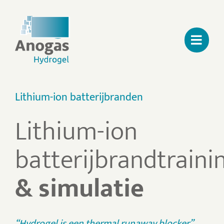
Ga
naar
inhoud
Lithium-ion batterijbranden
Lithium-ion
batterijbrandtraini
& simulatie
“Hydrogel is een thermal runaway blocker”