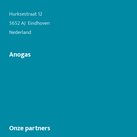
Hurksestraat 12
5652 AJ Eindhoven
Nederland
Anogas
Hydrogel
Lithium brandblussers
PFAS vrije brandblussers
Lithium-ion batterijbranden
Downloads
Onze partners